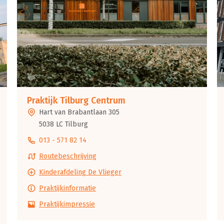
Praktijk Tilburg Centrum
Hart van Brabantlaan 305
5038 LC Tilburg
013 - 571 82 14
Routebeschrijving
Kinderafdeling De Vlieger
Praktijkinformatie
Praktijkimpressie