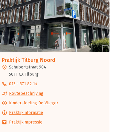
Praktijk Tilburg Noord
Schubertstraat 904
5011 CX Tilburg
013 - 571 82 14
Routebeschrijving
Kinderafdeling De Vlieger
Praktijkinformatie
Praktijkimpressie