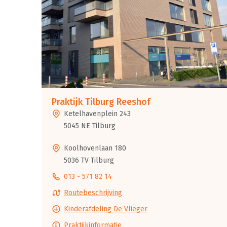
Praktijk Tilburg Reeshof
Ketelhavenplein 243
5045 NE Tilburg
Koolhovenlaan 180
5036 TV Tilburg
013 - 571 82 14
Routebeschrijving
Kinderafdeling De Vlieger
Praktijkinformatie